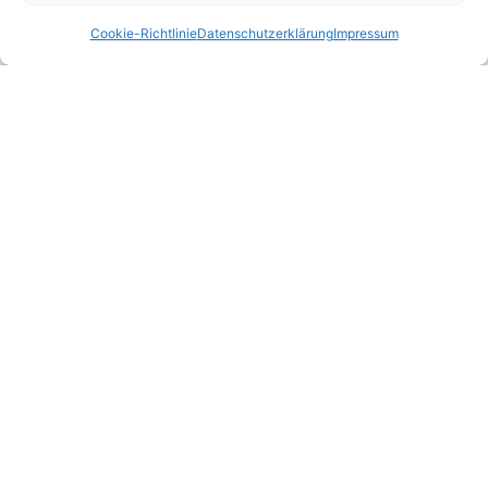
Cookie-Richtlinie
Datenschutzerklärung
Impressum
Mahashakti Uta Engeln ist die Person von der die
Angebote auf dieser Seite stammen, und damit
deine Yogalehrerin, Yogatherapeutin und HP -
Aktiv in Vollzeit seit 2003.
Copyright
© 2013-
2026
. Alle Rechte vorbehalten