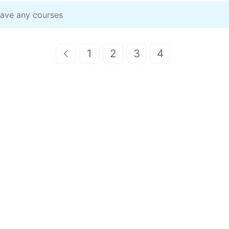
have any courses
1
2
3
4