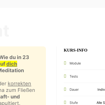
ht
KURS-INFO
Wie du in 23
auf
dich
Module
editation
Tests
 der
korrekten
ana zum Fließen
Dauer
Indiv
raft- und
pultiert.
Stufe
Alle 