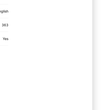
nglish
363
Yes