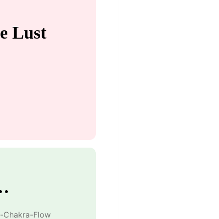
e Lust
 …
e-Chakra-Flow