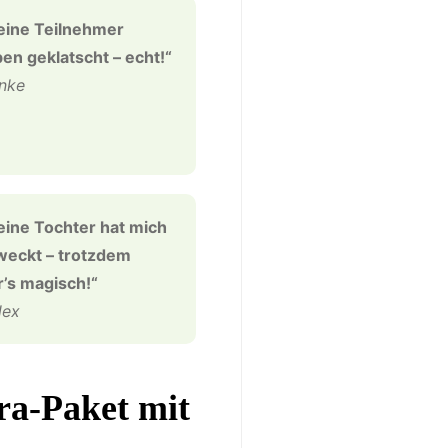
eine Teilnehmer
en geklatscht – echt!“
nke
ine Tochter hat mich
eckt – trotzdem
’s magisch!“
lex
ra-Paket mit