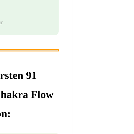
er
rsten 91
Chakra Flow
on: