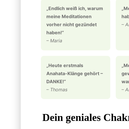
„Endlich weiß ich, warum
„M
meine Meditationen
hab
vorher nicht gezündet
– A
haben!“
– Maria
„Heute erstmals
„Me
Anahata-Klänge gehört –
gew
DANKE!“
war
– Thomas
– A
Dein geniales Chak