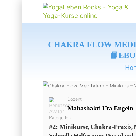
CHAKRA FLOW MEDIT
📙EBO
Ho
Dozent
Mahashakti Uta Engeln
Kategorien
#2: Minikurse
Chakra-Praxis
,
,
Schnelle Helfer zum Download