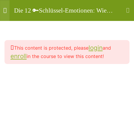
Die 12 🔑Schlüssel-Emotionen: Wie
man sein Unter-Bewusstsein auf
“Glücklich sein” programmiert (Video-
15
Teil 1/4: Die 6 Selbste
Kurs)
verstehen und ausrichten ✅
login
This content is protected, please
and
enroll
in the course to view this content!
11
Mahashakti Uta Engeln ist die Person von der die
Teil 2/4: Dein Weg zum
Angebote auf dieser Seite stammen, und damit
Wunschlebensgefühl ✅
deine Yogalehrerin, Yogatherapeutin und HP -
Aktiv in Vollzeit seit 2003.
8
Teil 3/4: Dein
Wunschlebensgefühl
manifestieren ✅
Copyright
© 2013-
2026
. Alle Rechte vorbehalten
10