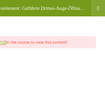
istelement: Geführte Drittes-Auge-Öffnung
Kurs-Pakete
Profil / Konto / Login
ngen + 2 Yogastunden ( genial gut )
roll
in the course to view this content!