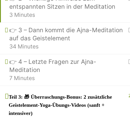
entspannten Sitzen in der Meditation
Meine Dozenten-Seite auf Y
3 Minutes
Meine Bio-Seite auf YogaMe
Freiwillige Unterstützung me
👉 3 – Dann kommt die Ajna-Meditation
auf das Geistelement
34 Minutes
Weitere Seiten von mir:
👉 4 – Letzte Fragen zur Ajna-
Papenburger Yogaschule – Mahash
Meditation
Mitgliederbereich und Kurszuga
7 Minutes
Yogathek – Hunderte Yogastun
YogaMentor.de – Anleitung zur Se
Teil 3: 🎁 Überraschungs-Bonus: 2 zusätzliche
Loslassen.Rocks – Innere Anspann
Geistelement-Yoga-Übungs-Videos (sanft +
Heilyoga.ME – Für Yoga-Unterric
intensiver)
Chakra108.de – Alles über Chakra