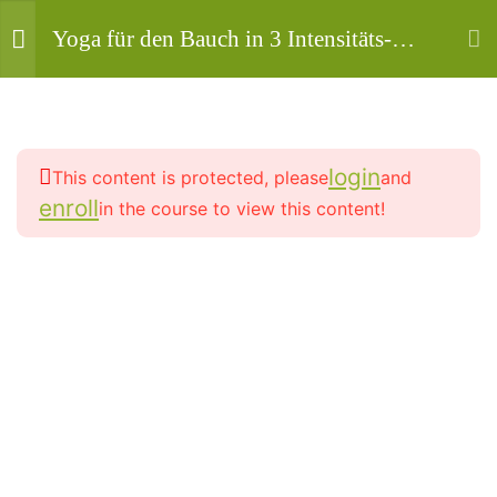
Yoga für den Bauch in 3 Intensitäts-
Stufen: Magen, Darm, Galle stärken |
Dieser Online-Kurs macht dich stark
11
#1 - Entspannen
login
This content is protected, please
and
Bauchatmung exakt
enroll
in the course to view this content!
für Anfänger – mit
Mahashakti Uta Engeln ist die Person von der die
entspannender
Angebote auf dieser Seite stammen, und damit
deine Yogalehrerin, Yogatherapeutin und HP -
Bauchmassage –
Aktiv in Vollzeit seit 2003.
Achtsamkeit durch
Erspüren – löst Stress
auf und befreit den
Bauch von
Spannungen
Copyright
90 Minutes
© 2013-
2026
. Alle Rechte vorbehalten