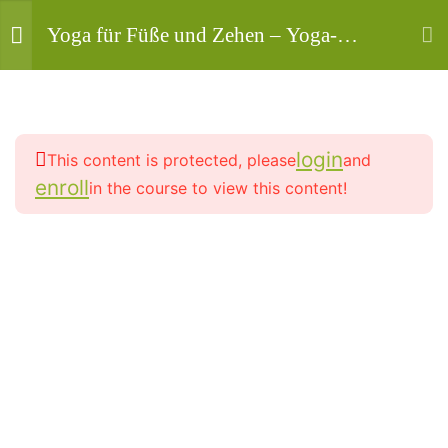
Yoga für Füße und Zehen – Yoga-
Übungsprogramm für starke Füße &
Zehen ( genial ) ✔️
2
Locker-entspanntes Gehen
für Schwung im Leben
login
This content is protected, please
and
enroll
in the course to view this content!
2
Mahashakti Uta Engeln ist die Person von der die
Fuß-Wonne für entspanntes
Angebote auf dieser Seite stammen, und damit
So-Sein
deine Yogalehrerin, Yogatherapeutin und HP -
Aktiv in Vollzeit seit 2003.
2
Auf leichten Füßen startet
der Phoenix in die Befreiung
Copyright
2
Füße stabilisieren deinen
© 2013-
2026
. Alle Rechte vorbehalten