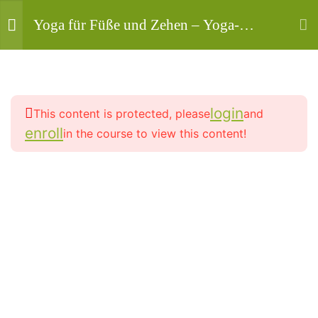
Yoga für Füße und Zehen – Yoga-
Übungsprogramm für starke Füße &
Zehen ( genial ) ✔️
2
Locker-entspanntes Gehen
für Schwung im Leben
login
This content is protected, please
and
enroll
in the course to view this content!
2
Mahashakti Uta Engeln ist die Person von der die
Fuß-Wonne für entspanntes
Angebote auf dieser Seite stammen, und damit
So-Sein
deine Yogalehrerin, Yogatherapeutin und HP -
Aktiv in Vollzeit seit 2003.
2
Auf leichten Füßen startet
der Phoenix in die Befreiung
Copyright
2
Füße stabilisieren deinen
© 2013-
2026
. Alle Rechte vorbehalten