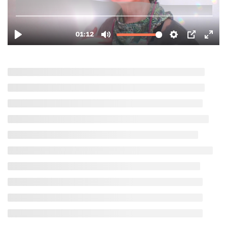
etwas zu verändern
(1-4) ✅
90 Minutes
Bonus🎁 Online-Video-
Yogastunde zu #1 ✔️
90 Minutes
#2 • Die fünf geistig-
seelischen Vorgänge &
wie man sie verändern
kann (5-11) ✅
90 Minutes
#3 • Der Weg in die
innere Stille (12-16) ✅