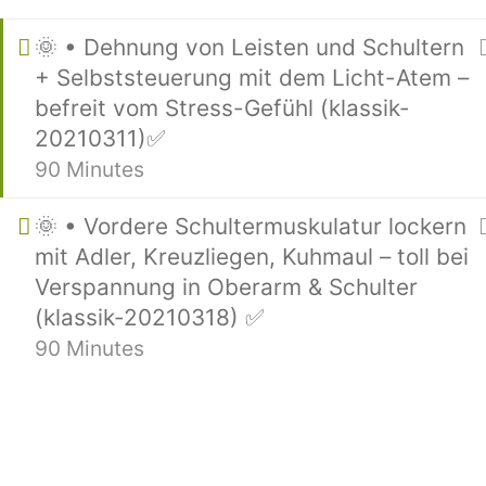
🌞 • Dehnung von Leisten und Schultern
Weitere Seiten von mir:
+ Selbststeuerung mit dem Licht-Atem –
Papenburger Yogaschule – Mahash
befreit vom Stress-Gefühl (klassik-
20210311)✅
Mitgliederbereich und Kurszuga
90 Minutes
Yogathek – Hunderte Yogastun
YogaMentor.de – Anleitung zur Se
🌞 • Vordere Schultermuskulatur lockern
Loslassen.Rocks – Innere Anspann
mit Adler, Kreuzliegen, Kuhmaul – toll bei
Heilyoga.ME – Für Yoga-Unterric
Verspannung in Oberarm & Schulter
Chakra108.de – Alles über Chakra
(klassik-20210318) ✅
90 Minutes
Impressum
Datenschutz
AG
•
•
•