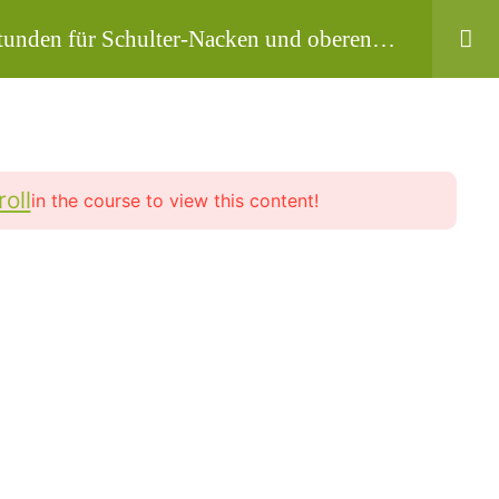
tunden für Schulter-Nacken und oberen
Kurs-Pakete
Profil / Konto / Login
roll
in the course to view this content!
Copyright