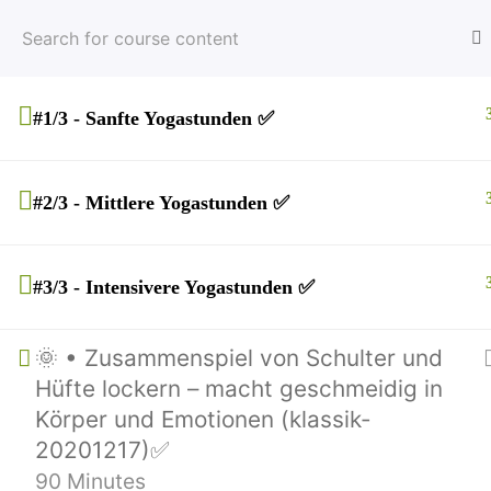
#1/3 - Sanfte Yogastunden ✅
#2/3 - Mittlere Yogastunden ✅
#3/3 - Intensivere Yogastunden ✅
Über Mich
🌞 • Zusammenspiel von Schulter und
Meine Dozenten-Seite auf Y
Hüfte lockern – macht geschmeidig in
Meine Bio-Seite auf YogaMe
Körper und Emotionen (klassik-
Freiwillige Unterstützung me
20201217)✅
90 Minutes