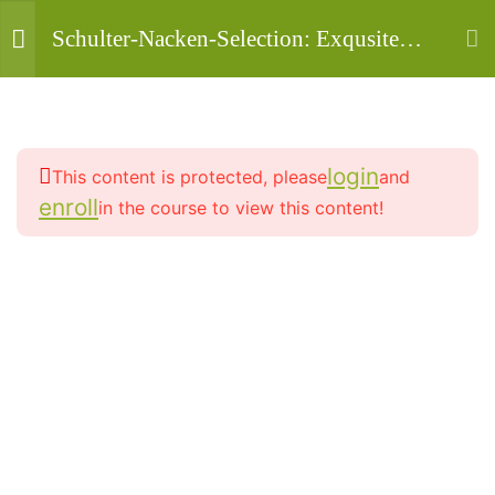
Schulter-Nacken-Selection: Exqusite
Yogastunden für Schulter-Nacken und
oberen Rücken✅
3
#1/3 - Sanfte Yogastunden ✅
login
This content is protected, please
and
⛅ • Mit der
enroll
in the course to view this content!
Frühlingsflöte in die
Mahashakti Uta Engeln ist die Person von der die
innere Leichtigkeit –
Angebote auf dieser Seite stammen, und damit
deine Yogalehrerin, Yogatherapeutin und HP -
befreit auf sanfte
Aktiv in Vollzeit seit 2003.
Weise Schulter &
Nacken (wonne-mo-
20210301)✅
90 Minutes
Copyright
⛅ • Dynamische
© 2013-
2026
. Alle Rechte vorbehalten